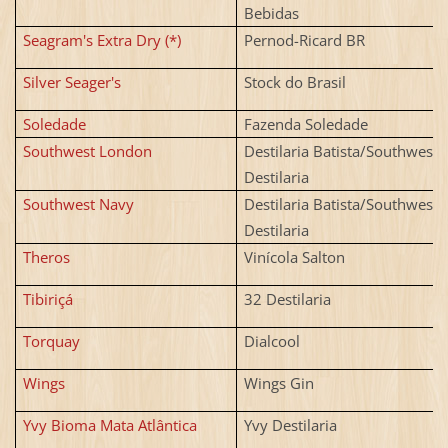
Bebidas
Seagram's Extra Dry (*)
Pernod-Ricard BR
Silver Seager's
Stock do Brasil
Soledade
Fazenda Soledade
Southwest London
Destilaria Batista/Southwest
Destilaria
Southwest Navy
Destilaria Batista/Southwest
Destilaria
Theros
Vinícola Salton
Tibiriçá
32 Destilaria
Torquay
Dialcool
Wings
Wings Gin
Yvy Bioma Mata Atlântica
Yvy Destilaria