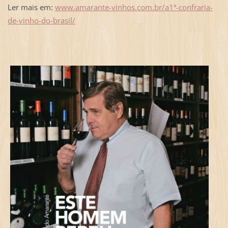
Ler mais em:
www.amarante-vinhos.com.br/a1ª-confraria-
de-vinho-do-brasil/