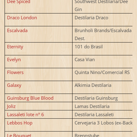
Dee Spiced
Southwest Destilaria/Dee
Gin
Draco London
Destilaria Draco
Escalvada
Brunholi Brands/Escalvada
Dest.
Eternity
101 do Brasil
Evelyn
Casa Vian
Flowers
Quinta Nino/Comercial RS
Galaxy
Alkimia Destilaria
Guinsburg Blue Blood
Destilaria Guinsburg
Joliz
Lamas Destilaria
Lassaleti lote nº 6
Destilaria Lassaleti
Lebbos Hop
Cervejaria 3 Lobos (ex-Backer
Le Bouquet
Brennstube