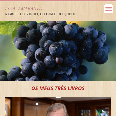
J.O.A. AMARANTE
A GRIFE DO VINHO, DO GIM E DO QUEIJO
OS MEUS TRÊS LIVROS