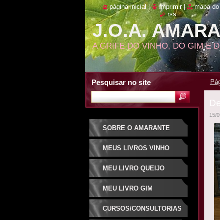
página inicial
|
imprimir
|
mapa do 
rss
J.O.A. AMAR
A GRIFE DO VINHO, DO GIM E 
Pesquisar no site
Pág
De
15/0
SOBRE O AMARANTE
MEUS LIVROS VINHO
MEU LIVRO QUEIJO
MEU LIVRO GIM
CURSOS/CONSULTORIAS