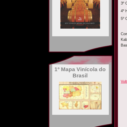
3
4º 
5
Com
Kab
Bas
1º Mapa Vinícola do
Brasil
Volt