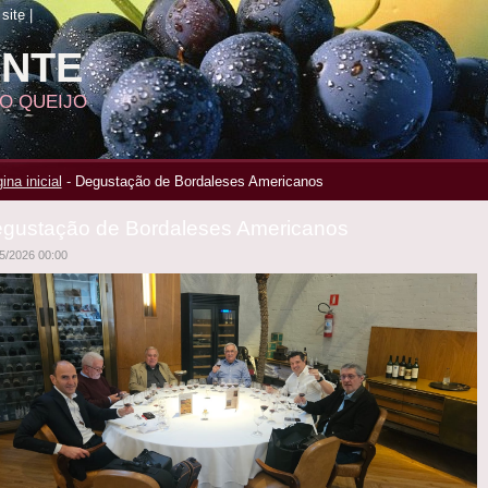
site
|
ANTE
DO QUEIJO
ina inicial
-
Degustação de Bordaleses Americanos
gustação de Bordaleses Americanos
5/2026 00:00