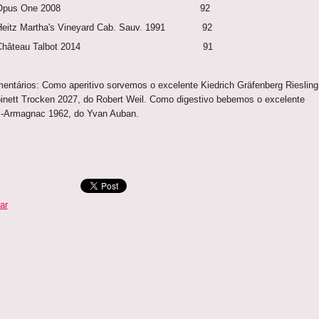
º Opus One 2008 92
Heitz Martha's Vineyard Cab. Sauv. 1991 92
º Château Talbot 2014 91
entários: Como aperitivo sorvemos o excelente Kiedrich Gräfenberg Riesling
inett Trocken 2027, do Robert Weil. Como digestivo bebemos o excelente
-Armagnac 1962, do Yvan Auban.
ar