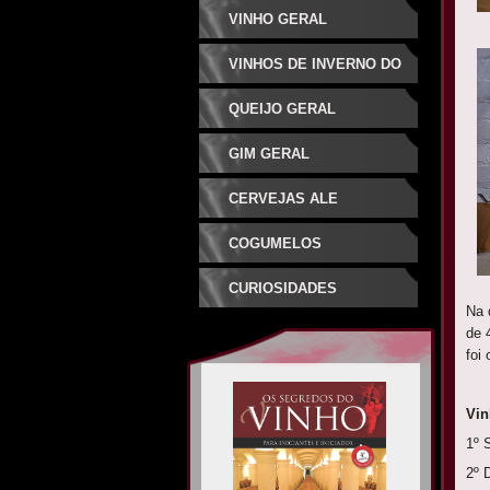
VINHO GERAL
VINHOS DE INVERNO DO
SUDESTE
QUEIJO GERAL
GIM GERAL
CERVEJAS ALE
ESPECIAIS
COGUMELOS
CURIOSIDADES
Na 
de 
foi 
1º
2º