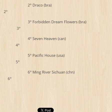
2º Draco (bra)
2º
3º Forbidden Dream Flowers (bra)
3º
4º Seven Heaven (can)
4º
5º Pacific House (usa)
5º
6º Ming River Sichuan (chn)
6º