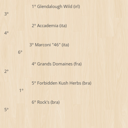
1º Glendalough Wild (irl)
3º
2º Accademia (ita)
4º
3º Marconi "46" (ita)
6º
4º Grands Domaines (fra)
2º
5º Forbidden Kush Herbs (bra)
1º
6º Rock's (bra)
5º