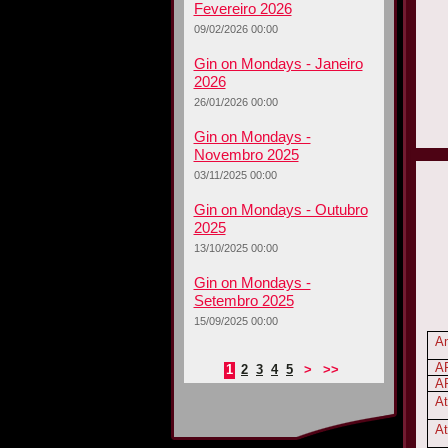
Fevereiro 2026
09/02/2026 00:00
Gin on Mondays - Janeiro
2026
La
26/01/2026 00:00
N
Gin on Mondays -
Novembro 2025
03/11/2025 00:00
Gin on Mondays - Outubro
2025
13/10/2025 00:00
Gin on Mondays -
Setembro 2025
15/09/2025 00:00
A
A
1
2
3
4
5
>
>>
AP
At
At