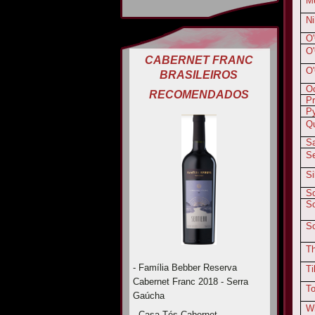
Mu
Ni
O'
O'
CABERNET FRANC
O
BRASILEIROS
O
RECOMENDADOS
Pr
P
Q
Sa
Se
Si
S
S
S
T
- Família Bebber Reserva
Ti
Cabernet Franc 2018 - Serra
To
Gaúcha
W
- Casa Tés Cabernet