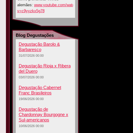
alemães:
www.youtube.com/watch?
v=c9yyzkx5g78
Blog Degustações
Degustação Barolo &
Barbaresco
31/07/2026 00:00
Degustação Rioja x Ribera
del Duero
03/07/2026 00:00
Degustação Cabernet
Franc Brasileiros
19/06/2026 00:00
Degustação de
Chardonnay Bourgogne x
Sul-americanos
10/06/2026 00:00