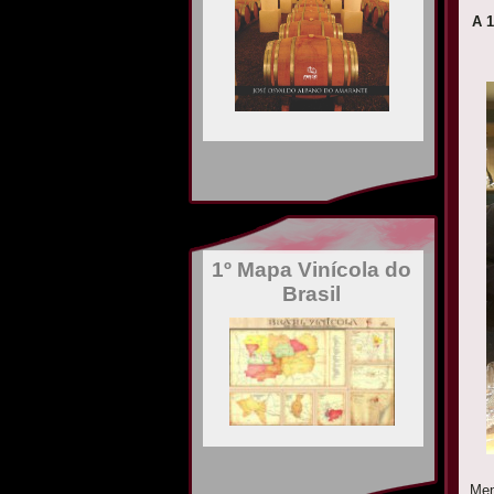
A 
1º Mapa Vinícola do
Brasil
Mem