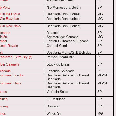
tatis
Alkimia Destilaria
RJ
b Pera
Nib/Momesso & Bertin
SP
Gin Be Proud
Destilaria Don Luchesi
MG
Gin Brazilian
Destilaria Don Luchesi
MG
'Gin New Navy
Destilaria Don Luchesi
MG
ceanne
Dialcool
SP
isión
Agrimar/Igor Santana
MG
ynhal
Foltran Guimarães/Buscapé
SP
ueen Royale
Casa di Conti
SP
lt
Destilaria Matrix/Salt Bebidas
SP
agram's Extra Dry (*)
Pernod-Ricard BR
RJ
lver Seager's
Stock do Brasil
SP
oledade
Fazenda Soledade
RJ
outhwest London
Destilaria Batista/Southwest
MG/SP
Destilaria
outhwest Navy
Destilaria Batista/Southwest
MG/SP
Destilaria
heros
Vinícola Salton
SP
biriçá
32 Destilaria
SP
rquay
Dialcool
SP
ings
Wings Gin
MG