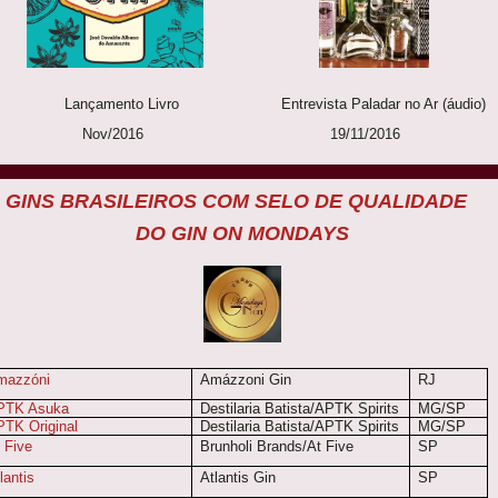
nçamento Livro Entrevista Paladar no Ar (áudio)
ov/2016 19/11/2016
GINS BRASILEIROS COM SELO DE QUALIDADE
DO GIN ON MONDAYS
mazzóni
Amázzoni Gin
RJ
PTK Asuka
Destilaria Batista/APTK Spirits
MG/SP
TK Original
Destilaria Batista/APTK Spirits
MG/SP
 Five
Brunholi Brands/At Five
SP
lantis
Atlantis Gin
SP