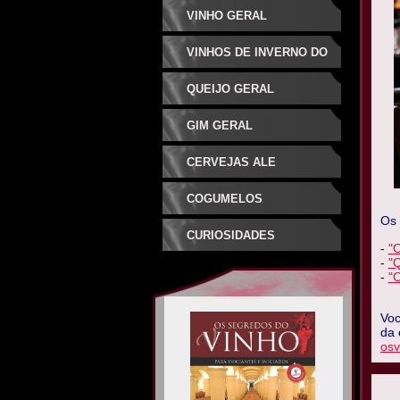
VINHO GERAL
VINHOS DE INVERNO DO
SUDESTE
QUEIJO GERAL
GIM GERAL
CERVEJAS ALE
ESPECIAIS
COGUMELOS
Os 
CURIOSIDADES
-
"O
-
"Q
-
"
Voc
da 
osv