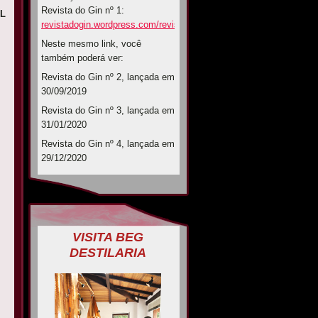
Revista do Gin nº 1:
L
revistadogin.wordpress.com/revistadigital/
Neste mesmo link, você
também poderá ver:
Revista do Gin nº 2, lançada em
30/09/2019
Revista do Gin nº 3, lançada em
31/01/2020
Revista do Gin nº 4, lançada em
29/12/2020
VISITA BEG
DESTILARIA