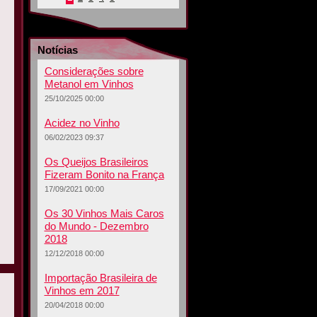
Notícias
Considerações sobre
Metanol em Vinhos
25/10/2025 00:00
Acidez no Vinho
06/02/2023 09:37
Os Queijos Brasileiros
Fizeram Bonito na França
17/09/2021 00:00
Os 30 Vinhos Mais Caros
do Mundo - Dezembro
2018
12/12/2018 00:00
Importação Brasileira de
Vinhos em 2017
20/04/2018 00:00