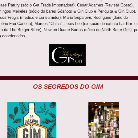
aes Patury (sócio Get Trade Importadora), Cesar Adames (Revista Gosto),
ingos Meireles (sócio do bares Sóshots & Gin Club e Periquita & Gin Club),
cos Frugis (médico e consumidor), Mário Separovic Rodrigues (dono do
ório Frei Caneca), Marcos "China" Llopis Lee (ex-sócio do extinto bar Bar. e
io da The Burger Store), Newton Duarte Barros (sócio do North Bar e Grill); po
 coordenados.
OS SEGREDOS DO GIM