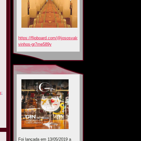
https://flipboard.com/@jososvaldoa7l0a/amarante-
vinhos-gr7me589y
o
;
Foi lançada em 13/05/2019 a