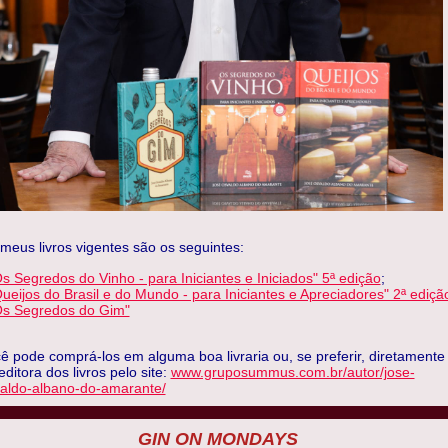
meus livros vigentes são os seguintes:
s Segredos do Vinho - para Iniciantes e Iniciados" 5ª edição
;
ueijos do Brasil e do Mundo - para Iniciantes e Apreciadores" 2ª ediçã
Os Segredos do Gim"
ê pode comprá-los em alguma boa livraria ou, se preferir, diretamente
editora dos livros pelo site:
www.gruposummus.com.br/autor/jose-
aldo-albano-do-amarante/
GIN ON MONDAYS