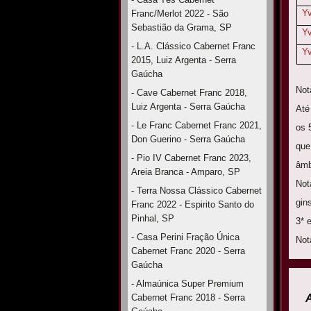
Yv
Franc/Merlot 2022 - São
Sebastião da Grama, SP
Y
- L.A. Clássico Cabernet Franc
Yv
2015, Luiz Argenta - Serra
Gaúcha
Not
- Cave Cabernet Franc 2018,
Luiz Argenta - Serra Gaúcha
Até
- Le Franc Cabernet Franc 2021,
os 
Don Guerino - Serra Gaúcha
que
- Pio IV Cabernet Franc 2023,
âmb
Areia Branca - Amparo, SP
Not
- Terra Nossa Clássico Cabernet
gin
Franc 2022 - Espirito Santo do
Pinhal, SP
3* 
- Casa Perini Fração Única
Not
Cabernet Franc 2020 - Serra
Gaúcha
- Almaúnica Super Premium
Cabernet Franc 2018 - Serra