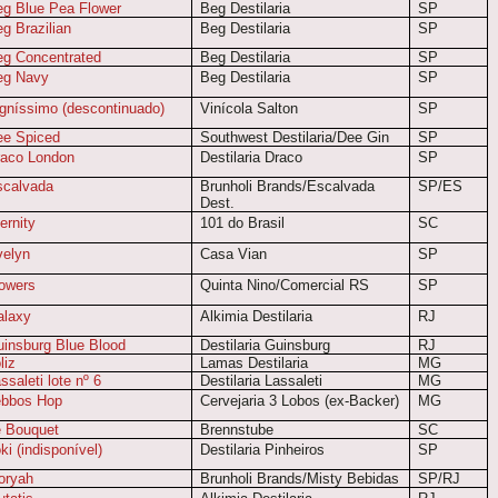
g Blue Pea Flower
Beg Destilaria
SP
g Brazilian
Beg Destilaria
SP
g Concentrated
Beg Destilaria
SP
eg Navy
Beg Destilaria
SP
gníssimo (descontinuado)
Vinícola Salton
SP
ee Spiced
Southwest Destilaria/Dee Gin
SP
raco London
Destilaria Draco
SP
scalvada
Brunholi Brands/Escalvada
SP/ES
Dest.
ernity
101 do Brasil
SC
velyn
Casa Vian
SP
owers
Quinta Nino/Comercial RS
SP
alaxy
Alkimia Destilaria
RJ
insburg Blue Blood
Destilaria Guinsburg
RJ
liz
Lamas Destilaria
MG
ssaleti lote nº 6
Destilaria Lassaleti
MG
ebbos Hop
Cervejaria 3 Lobos (ex-Backer)
MG
 Bouquet
Brennstube
SC
ki (indisponível)
Destilaria Pinheiros
SP
oryah
Brunholi Brands/Misty Bebidas
SP/RJ