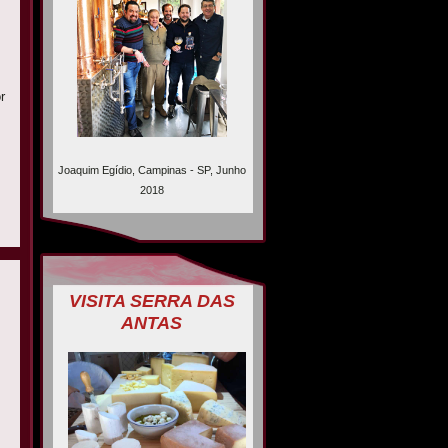
r
Joaquim Egídio, Campinas - SP, Junho
2018
VISITA SERRA DAS
ANTAS