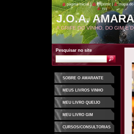
página inicial
|
imprimir
|
mapa do 
rss
J.O.A. AMAR
A GRIFE DO VINHO, DO GIM E 
Pesquisar no site
SOBRE O AMARANTE
MEUS LIVROS VINHO
MEU LIVRO QUEIJO
MEU LIVRO GIM
CURSOS/CONSULTORIAS