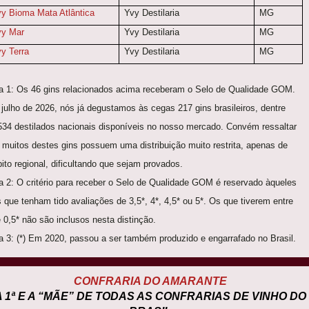
y Bioma Mata Atlântica
Yvy Destilaria
MG
vy Mar
Yvy Destilaria
MG
y Terra
Yvy Destilaria
MG
a 1: Os 46 gins relacionados acima receberam o Selo de Qualidade GOM.
 julho de 2026, nós já degustamos às cegas 217 gins brasileiros, dentre
534 destilados nacionais disponíveis no nosso mercado. Convém ressaltar
 muitos destes gins possuem uma distribuição muito restrita, apenas de
ito regional, dificultando que sejam provados.
a 2: O critério para receber o Selo de Qualidade GOM é reservado àqueles
s que tenham tido avaliações de 3,5*, 4*, 4,5* ou 5*. Os que tiverem entre
e 0,5* não são inclusos nesta distinção.
a 3: (*) Em 2020, passou a ser também produzido e engarrafado no Brasil.
CONFRARIA DO AMARANTE
A 1ª E A “MÃE” DE TODAS AS CONFRARIAS DE VINHO DO