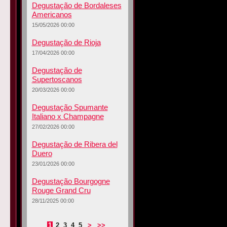
Degustação de Bordaleses
Americanos
15/05/2026 00:00
Degustação de Rioja
17/04/2026 00:00
Degustação de
Supertoscanos
20/03/2026 00:00
Degustação Spumante
Italiano x Champagne
27/02/2026 00:00
Degustação de Ribera del
Duero
23/01/2026 00:00
Degustação Bourgogne
Rouge Grand Cru
28/11/2025 00:00
1
2
3
4
5
>
>>