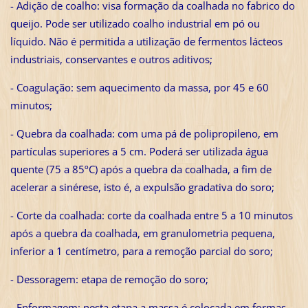
- Adição de coalho: visa formação da coalhada no fabrico do
queijo. Pode ser utilizado coalho industrial em pó ou
líquido. Não é permitida a utilização de fermentos lácteos
industriais, conservantes e outros aditivos;
- Coagulação: sem aquecimento da massa, por 45 e 60
minutos;
- Quebra da coalhada: com uma pá de polipropileno, em
partículas superiores a 5 cm. Poderá ser utilizada água
quente (75 a 85ºC) após a quebra da coalhada, a fim de
acelerar a sinérese, isto é, a expulsão gradativa do soro;
- Corte da coalhada: corte da coalhada entre 5 a 10 minutos
após a quebra da coalhada, em granulometria pequena,
inferior a 1 centímetro, para a remoção parcial do soro;
- Dessoragem: etapa de remoção do soro;
- Enformagem: nesta etapa a massa é colocada em formas