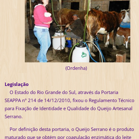
(Ordenha)
Legislação
O Estado do Rio Grande do Sul, através da Portaria
SEAPPA nº 214 de 14/12/2010, fixou o Regulamento Técnico
para Fixação de Identidade e Qualidade do Queijo Artesanal
Serrano.
Por definição desta portaria, o Queijo Serrano é o produto
maturado que se obtém por coagulação enzimática do leite