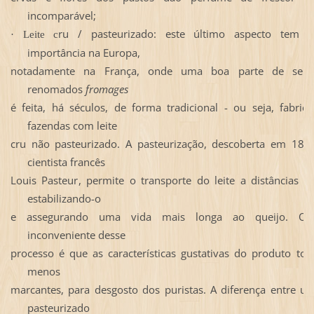
incomparável;
ru / pasteurizado: este último aspecto tem 
·
Leite c
importância na Europa,
notadamente na França, onde uma boa parte de seu
renomados
fromages
é feita, há séculos, de forma tradicional - ou
seja, fabri
fazendas com leite
cru não pasteurizado. A pasteurização, descoberta em 1864
cientista francês
Louis Pasteur
, permite o transporte do leite a distâncias m
estabilizando-o
e assegurando uma vida mais longa ao queijo. O 
inconveniente desse
processo é que as
características gustativas do produto to
menos
marcantes,
para desgosto
dos puristas. A diferença entre usa
pasteurizado