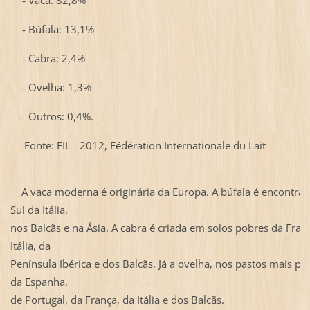
-
Búfala: 13,1%
-
Cabra: 2,4%
-
Ovelha: 1,3%
-
Outros: 0,4%.
-
onte: FIL - 2012, Fédération Internationale du Lait
A vaca moderna é originária da Europa. A búfala é encontra
Sul da Itália,
nos Balcãs e na Ásia. A cabra é criada em solos pobres da Fran
Itália, da
Península Ibérica e dos
Balcãs. Já a ovelha, nos pastos mais po
da Espanha,
de Portugal, da França, da Itália e dos
Balcãs.