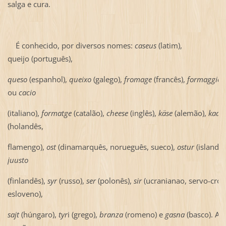
salga e cura.
É conhecido, por diversos nomes:
caseus
(latim),
queijo
(português),
queso
(espanhol),
queixo
(galego),
fromage
(francês),
formaggio
ou
cacio
(italiano),
formatge
(catalão),
cheese
(inglês),
käse
(alemão),
kaas
(holandês,
flamengo),
ost
(dinamarquês, norueguês, sueco),
ostur
(islandês
juusto
(finlandês),
syr
(russo),
ser
(polonês),
sir
(ucranianao, servo-croa
esloveno),
sajt
(húngaro),
tyr
i (grego),
branza
(romeno) e
gasna
(basco). A 