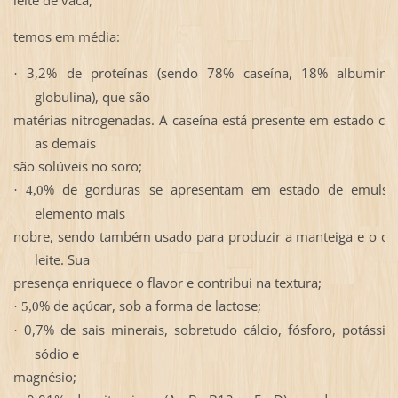
temos em média:
3,2% de proteínas (sendo 78% caseína, 18% albumin
·
globulina), que são
matérias nitrogenadas. A caseína está presente em estado col
as demais
são
solúveis no soro;
% de gorduras se apresentam em estado de emulsã
·
4,0
elemento mais
nobre, sendo também usado para produzir a manteiga e o cr
leite. Sua
presença enriquece o flavor e contribui na textura;
% de açúcar, sob a forma de lactose;
·
5,0
0,7% de sais minerais, sobretudo cálcio, fósforo, potássio,
·
sódio e
magnésio;