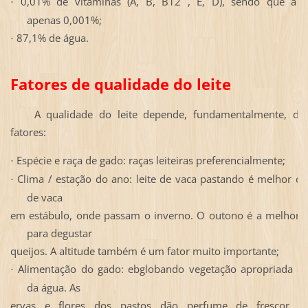
0,01% de vitaminas (A, B, B12 , E, D), sendo que a 
·
apenas
0,001%;
87,1% de água.
·
Fatores de qualidade do leite
A qualidade do leite depende, fundamentalmente, de 
fatores:
Espécie e raça de gado: raças leiteiras preferencialmente;
·
Clima / estação do ano: leite de vaca pastando é melhor d
·
de vaca
em estábulo, onde passam o inverno. O outono é a melhor e
para degustar
queijos. A altitude também é um fator muito importante;
Alimentação do gado: ebglobando vegetação apropriada e 
·
da água. As
ervas e flores dos pastos
dão perfume de frescor e