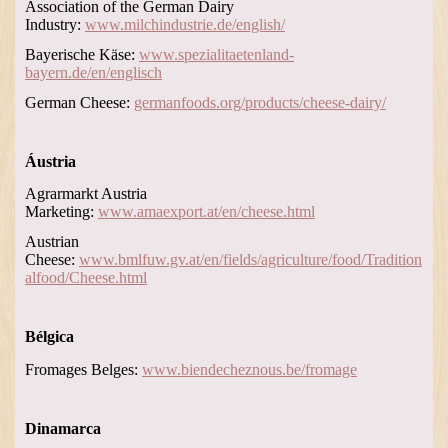
Association of the German Dairy
Industry:
www.milchindustrie.de/english/
Bayerische Käse:
www.spezialitaetenland-
bayern.de/en/englisch
German Cheese:
germanfoods.org/products/cheese-dairy/
Áustria
Agrarmarkt Austria
Marketing:
www.amaexport.at/en/cheese.html
Austrian
Cheese:
www.bmlfuw.gv.at/en/fields/agriculture/food/Tradition
alfood/Cheese.html
Bélgica
Fromages Belges:
www.biendecheznous.be/fromage
Dinamarca