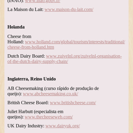
(INAO):
www.inao.gouv.fr/
La Maison du Lait:
www.maison-du-lait.com/
Holanda
Cheese from
Holland:
www.holland.com/global/tourism/interests/traditional/
cheese-from-holland.htm
Dutch Dairy Board:
www.zuivelnl.org/zuivelnl-organisation-
of-the-dutch-dairy-supply-chain/
Inglaterra, Reino Unido
AB Cheesemaking (curso rápido de produção de
queijo):
www.abcheesemaking.co.uk/
British Cheese Board:
www.britishcheese.com/
Juliet Harbutt (especialista em
queijos):
www.thecheeseweb.com/
UK Dairy Industry:
www.dairyuk.org/