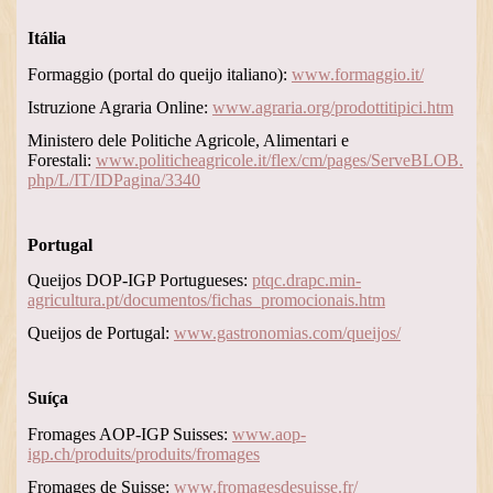
Itália
Formaggio (portal do queijo italiano):
www.formaggio.it/
Istruzione Agraria Online:
www.agraria.org/prodottitipici.htm
Ministero dele Politiche Agricole, Alimentari e
Forestali:
www.politicheagricole.it/flex/cm/pages/ServeBLOB.
php/L/IT/IDPagina/3340
Portugal
Queijos DOP-IGP Portugueses:
ptqc.drapc.min-
agricultura.pt/documentos/fichas_promocionais.htm
Queijos de Portugal:
www.gastronomias.com/queijos/
Suíça
Fromages AOP-IGP Suisses:
www.aop-
igp.ch/produits/produits/fromages
Fromages de Suisse:
www.fromagesdesuisse.fr/