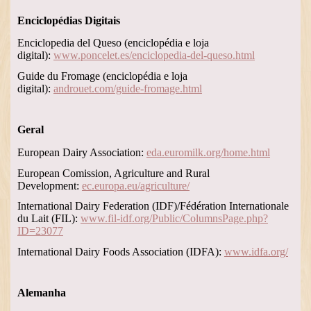
Enciclopédias Digitais
Enciclopedia del Queso (enciclopédia e loja
digital):
www.poncelet.es/enciclopedia-del-queso.html
Guide du Fromage (enciclopédia e loja
digital):
androuet.com/guide-fromage.html
Geral
European Dairy Association:
eda.euromilk.org/home.html
European Comission, Agriculture and Rural
Development:
ec.europa.eu/agriculture/
International Dairy Federation (IDF)/Fédération Internationale
du Lait (FIL):
www.fil-idf.org/Public/ColumnsPage.php?
ID=23077
International Dairy Foods Association (IDFA):
www.idfa.org/
Alemanha