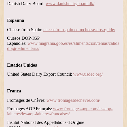
Danish Dairy Board:
www.danishdairyboard.dk/
Espanha
Cheese from Spain:
cheesefromspain.com/cheese-dos-guide/
Quesos DOP-IGP
Españoles:
www.magrama.gob.es/es/alimentacion/temas/calida
d-agroalimentaria/
Estados Unidos
United States Dairy Export Council:
www.usdec.org/
França
Fromages de Chèvre:
www.fromagesdechevre.com/
Fromages AOP Français:
www.fromages-aop.com/les-aop-
laitieres/les-aop-laitieres-francaises/
Institut National des Appellations d'Origine