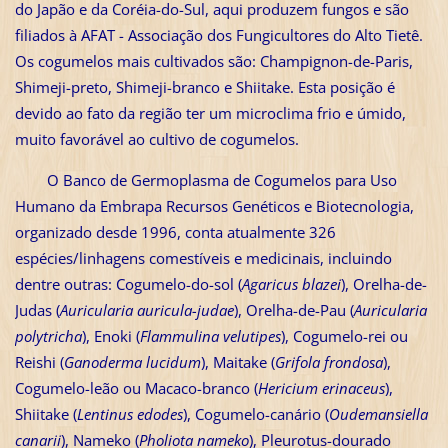
do Japão e da Coréia-do-Sul, aqui produzem fungos e são
filiados à AFAT - Associação dos Fungicultores do Alto Tietê.
Os cogumelos mais cultivados são: Champignon-de-Paris,
Shimeji-preto, Shimeji-branco e Shiitake. Esta posição é
devido ao fato da região ter um microclima frio e úmido,
muito favorável ao cultivo de cogumelos.
O Banco de Germoplasma de Cogumelos para Uso
Humano da Embrapa Recursos Genéticos e Biotecnologia,
organizado desde 1996, conta atualmente 326
espécies/linhagens comestíveis e medicinais, incluindo
dentre outras: Cogumelo-do-sol (
Agaricus blazei
), Orelha-de-
Judas (
Auricularia auricula-judae
), Orelha-de-Pau (
Auricularia
polytricha
), Enoki (
Flammulina velutipes
), Cogumelo-rei ou
Reishi (
Ganoderma lucidum
), Maitake (
Grifola frondosa
),
Cogumelo-leão ou Macaco-branco (
Hericium erinaceus
),
Shiitake (
Lentinus edodes
), Cogumelo-canário (
Oudemansiella
canarii
), Nameko (
Pholiota nameko
), Pleurotus-dourado