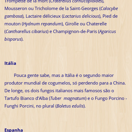
Trompette de la mort (
Craterellus cornucopioides
),
Mousseron ou Tricholome de la Saint-Georges (
Calocybe
gambosa
), Lactaire délicieux (
Lactarius delicious
), Pied de
mouton (
Hydnum repandum
), Girolle ou Chaterelle
(
Cantharellus cibarius
) e Champignon-de-Paris (
Agaricus
bisporus
).
Itália
Pouca gente sabe, mas a Itália é o segundo maior
produtor mundial de cogumelos, só perdendo para a China.
De longe, os dois fungos italianos mais famosos são o
Tartufo Bianco d’Alba (
Tuber magnatum
) e o Fungo Porcino -
Funghi Porcini, no plural (
Boletus edulis
).
Espanha