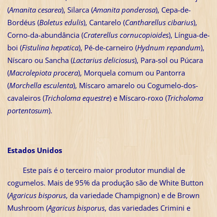
(
Amanita cesarea
), Silarca (
Amanita ponderosa
), Cepa-de-
Bordéus (
Boletus edulis
), Cantarelo (
Cantharellus cibarius
),
Corno-da-abundância (
Craterellus cornucopioides
), Língua-de-
boi (
Fistulina hepatica
), Pé-de-carneiro (
Hydnum repandum
),
Níscaro ou Sancha (
Lactarius deliciosus
), Para-sol ou Púcara
(
Macrolepiota procera
), Morquela comum ou Pantorra
(
Morchella esculenta
), Míscaro amarelo ou Cogumelo-dos-
cavaleiros (
Tricholoma equestre
) e Míscaro-roxo (
Tricholoma
portentosum
).
Estados Unidos
Este país é o terceiro maior produtor mundial de
cogumelos. Mais de 95% da produção são de White Button
(
Agaricus bisporus
, da variedade Champignon) e de Brown
Mushroom (
Agaricus bisporus
, das variedades Crimini e