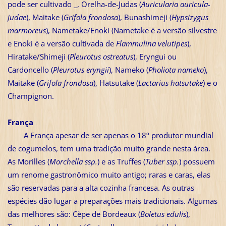
pode ser cultivado _, Orelha-de-Judas (
Auricularia auricula-
judae
), Maitake (
Grifola frondosa
), Bunashimeji (
Hypsizygus
marmoreus
), Nametake/Enoki (Nametake é a versão silvestre
e Enoki é a versão cultivada de
Flammulina velutipes
),
Hiratake/Shimeji (
Pleurotus ostreatus
), Eryngui ou
Cardoncello (
Pleurotus eryngii
), Nameko (
Pholiota nameko
),
Maitake (
Grifola frondosa
), Hatsutake (
Lactarius hatsutake
) e o
Champignon.
França
A França apesar de ser apenas o 18º produtor mundial
de cogumelos, tem uma tradição muito grande nesta área.
As Morilles (
Morchella ssp.
) e as Truffes (
Tuber ssp.
) possuem
um renome gastronômico muito antigo; raras e caras, elas
são reservadas para a alta cozinha francesa. As outras
espécies dão lugar a preparações mais tradicionais. Algumas
das melhores são: Cèpe de Bordeaux (
Boletus edulis
),