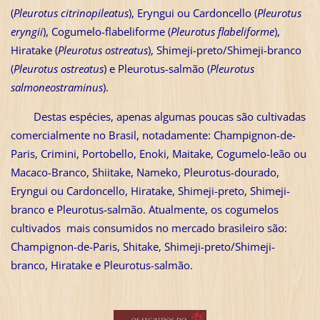
(
Pleurotus citrinopileatus
), Eryngui ou Cardoncello (
Pleurotus
eryngii
), Cogumelo-flabeliforme (
Pleurotus flabeliforme
),
Hiratake (
Pleurotus ostreatus
), Shimeji-preto/Shimeji-branco
(
Pleurotus ostreatus
) e Pleurotus-salmão (
Pleurotus
salmoneostraminus
).
Destas espécies, apenas algumas poucas são cultivadas
comercialmente no Brasil, notadamente: Champignon-de-
Paris, Crimini, Portobello, Enoki, Maitake, Cogumelo-leão ou
Macaco-Branco, Shiitake, Nameko, Pleurotus-dourado,
Eryngui ou Cardoncello, Hiratake, Shimeji-preto, Shimeji-
branco e Pleurotus-salmão. Atualmente, os cogumelos
cultivados mais consumidos no mercado brasileiro são:
Champignon-de-Paris, Shitake, Shimeji-preto/Shimeji-
branco, Hiratake e Pleurotus-salmão.