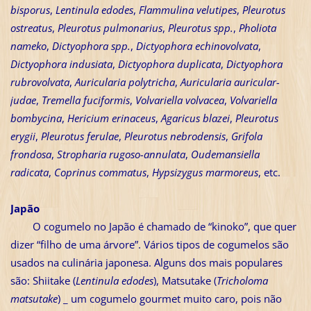
bisporus
,
Lentinula edodes
,
Flammulina velutipes
,
Pleurotus
ostreatus
,
Pleurotus pulmonarius
,
Pleurotus spp.
,
Pholiota
nameko
,
Dictyophora spp.
,
Dictyophora echinovolvata
,
Dictyophora indusiata
,
Dictyophora duplicata
,
Dictyophora
rubrovolvata
,
Auricularia polytricha
,
Auricularia auricular-
judae
,
Tremella fuciformis
,
Volvariella volvacea
,
Volvariella
bombycina
,
Hericium erinaceus
,
Agaricus blazei
,
Pleurotus
erygii
,
Pleurotus ferulae
,
Pleurotus nebrodensis
,
Grifola
frondosa
,
Stropharia rugoso-annulata
,
Oudemansiella
radicata
,
Coprinus commatus
,
Hypsizygus marmoreus
, etc.
Japão
O cogumelo no Japão é chamado de “kinoko”, que quer
dizer “filho de uma árvore”. Vários tipos de cogumelos são
usados na culinária japonesa. Alguns dos mais populares
são: Shiitake (
Lentinula edodes
), Matsutake (
Tricholoma
matsutake
) _ um cogumelo gourmet muito caro, pois não