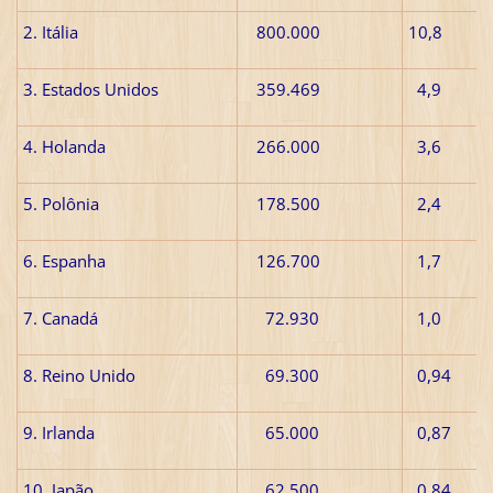
2. Itália
800.000
10,8
3. Estados Unidos
359.469
4,9
4. Holanda
266.000
3,6
5. Polônia
178.500
2,4
6. Espanha
126.700
1,7
7. Canadá
72.930
1,0
8. Reino Unido
69.300
0,94
9. Irlanda
65.000
0,87
10. Japão
62.500
0,84