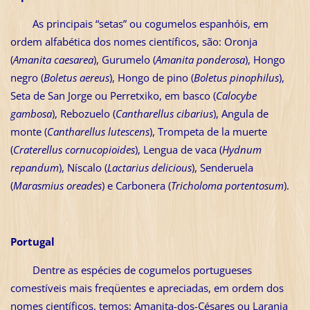
As principais “setas” ou cogumelos espanhóis, em
ordem alfabética dos nomes científicos, são: Oronja
(
Amanita caesarea
), Gurumelo (
Amanita ponderosa
), Hongo
negro (
Boletus aereus
), Hongo de pino (
Boletus pinophilus
),
Seta de San Jorge ou Perretxiko, em basco (
Calocybe
gambosa
), Rebozuelo (
Cantharellus cibarius
), Angula de
monte (
Cantharellus lutescens
), Trompeta de la muerte
(
Craterellus cornucopioides
), Lengua de vaca (
Hydnum
repandum
), Níscalo (
Lactarius delicious
), Senderuela
(
Marasmius oreades
) e Carbonera (
Tricholoma portentosum
).
Portugal
Dentre as espécies de cogumelos portugueses
comestíveis mais freqüentes e apreciadas, em ordem dos
nomes científicos, temos: Amanita-dos-Césares ou Laranja