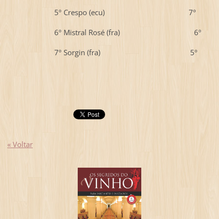
5º Crespo (ecu) 7º
6º Mistral Rosé (fra) 6º
7º Sorgin (fra) 5º
« Voltar