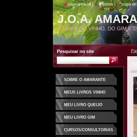
página inicial
|
imprimir
|
mapa do 
rss
J.O.A. AMAR
A GRIFE DO VINHO, DO GIM E 
Pesquisar no site
Pág
De
14/0
SOBRE O AMARANTE
MEUS LIVROS VINHO
MEU LIVRO QUEIJO
MEU LIVRO GIM
CURSOS/CONSULTORIAS