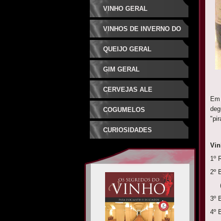
VINHO GERAL
VINHOS DE INVERNO DO
SUDESTE
QUEIJO GERAL
GIM GERAL
CERVEJAS ALE
Em 
ESPECIAIS
deg
COGUMELOS
"pi
CURIOSIDADES
1º 
2º 
(
3º 
4º 