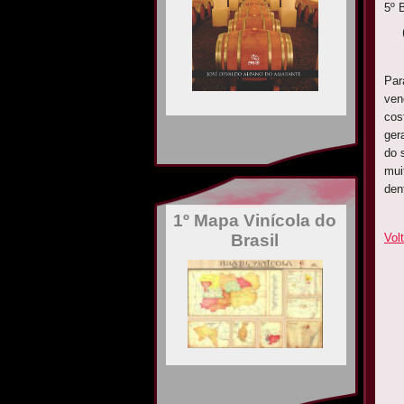
5º 
(
Par
ven
cos
ger
do 
mui
den
1º Mapa Vinícola do
Brasil
Volt