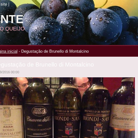
site
|
ANTE
DO QUEIJO
ina inicial
-
Degustação de Brunello di Montalcino
gustação de Brunello di Montalcino
9/2016 00:00