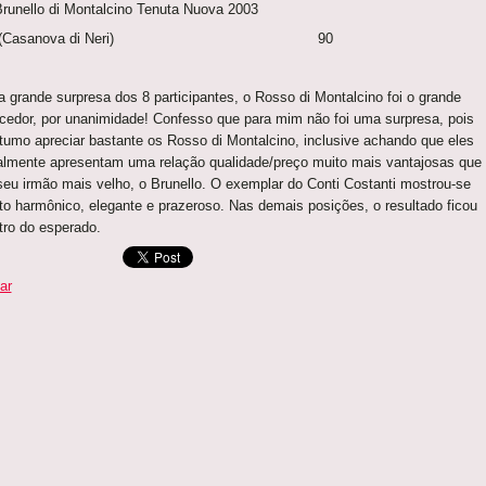
Brunello di Montalcino Tenuta Nuova 2003
Casanova di Neri) 90
a grande surpresa dos 8 participantes, o Rosso di Montalcino foi o grande
cedor, por unanimidade! Confesso que para mim não foi uma surpresa, pois
tumo apreciar bastante os Rosso di Montalcino, inclusive achando que eles
almente apresentam uma relação qualidade/preço muito mais vantajosas que
seu irmão mais velho, o Brunello. O exemplar do Conti Costanti mostrou-se
to harmônico, elegante e prazeroso. Nas demais posições, o resultado ficou
tro do esperado.
ar