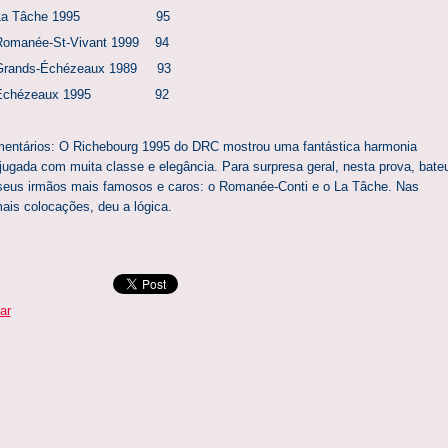
 La Tâche 1995 95
Romanée-St-Vivant 1999 94
Grands-Échézeaux 1989 93
 Échézeaux 1995 92
entários: O Richebourg 1995 do DRC mostrou uma fantástica harmonia
jugada com muita classe e elegância. Para surpresa geral, nesta prova, bate
seus irmãos mais famosos e caros: o Romanée-Conti e o La Tâche. Nas
ais colocações, deu a lógica.
ar