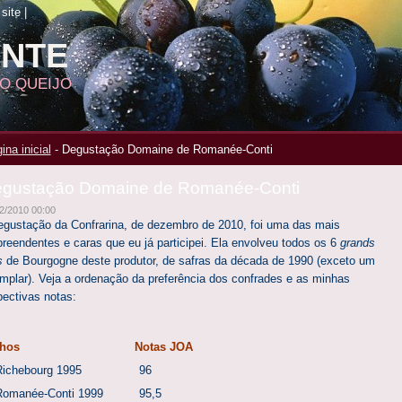
site
|
ANTE
DO QUEIJO
ina inicial
-
Degustação Domaine de Romanée-Conti
gustação Domaine de Romanée-Conti
2/2010 00:00
egustação da Confrarina, de dezembro de 2010, foi uma das mais
preendentes e caras que eu já participei. Ela envolveu todos os 6
grands
s
de Bourgogne deste produtor, de safras da década de 1990 (exceto um
mplar). Veja a ordenação da preferência dos confrades e as minhas
pectivas notas:
inhos Notas JOA
 Richebourg 1995 96
 Romanée-Conti 1999 95,5