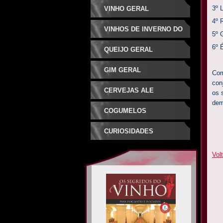
3º
VINHO GERAL
4º 
VINHOS DE INVERNO DO
5º 
6º
SUDESTE
QUEIJO GERAL
GIM GERAL
Com
con
CERVEJAS ALE
os 
dem
ESPECIAIS
COGUMELOS
CURIOSIDADES
Volt