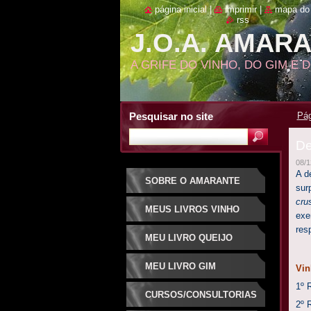
página inicial
|
imprimir
|
mapa do 
rss
J.O.A. AMAR
A GRIFE DO VINHO, DO GIM E 
Pesquisar no site
Pág
De
08/1
A d
SOBRE O AMARANTE
sur
cru
MEUS LIVROS VINHO
exe
res
MEU LIVRO QUEIJO
MEU LIVRO GIM
V
1º
CURSOS/CONSULTORIAS
2º